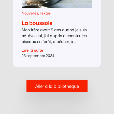
Nouvelles
, 
Textes
La boussole
Mon frère avait 9 ans quand je suis
né. Avec lui, j’ai appris à écouter les
oiseaux en forêt, à pêcher, à
reconnaître les champignons et les
Lire la suite
baies comestibles, à nager, aussi,
23 septembre 2024
dans la petite rivière toujours glacée
où brillaient de petits cailloux dorés,
comme un trésor de pirates. Dès que
j’ai su marcher, il m’a…
Aller à la bibliothèque