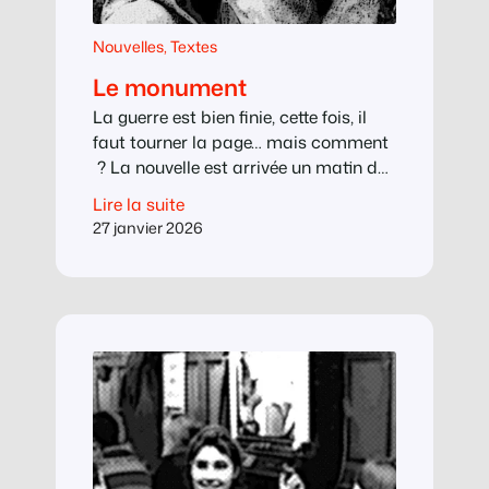
Nouvelles
, 
Textes
Le monument
La guerre est bien finie, cette fois, il
faut tourner la page… mais comment
? La nouvelle est arrivée un matin de
printemps avec le facteur : le village
Lire la suite
d’en face avait commandé un
27 janvier 2026
monument et attention, pas n’importe
quel monument. Un poilu conquérant,
haut de deux mètres et courant vers
la victoire fusil à la…