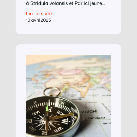
à Stridula volansis et Par ici jeune
homme. Une histoire un peu plus
Lire la suite
longue en rassemblera bientôt tous
10 avril 2025
les protagonistes. L’image
d’illustration est signée Yluap, dont
vous pouvez – non, dont vous devez ! –
aller admirer le travail dans la partie
Studio de…