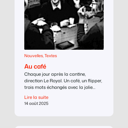
Nouvelles
, 
Textes
Au café
Chaque jour après la cantine,
direction Le Royal. Un café, un flipper,
trois mots échangés avec la jolie
serveuse avant qu’elle soit rappelée à
Lire la suite
l’ordre par le patron, qui est aussi son
14 août 2025
oncle. Elle nous fascine, Valérie. Son
oncle et sa tante semblent sortir de
chez les Tontons flingueurs : madame
plantureuse, toute en chignon, rouge…