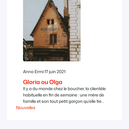
Anna Ermi
·
17 juin 2021
Gloria ou Olga
Il y a du monde chez le boucher, la clientèle
habituelle en fin de semaine : une mère de
famille et son tout petit garçon qu’elle tient
Nouvelles
par la main, sur la pointe des pieds il se
démanche le cou pour voir autre chose
que toutes ces jambes d’adultes ; elle est
venue avec son chien, un…