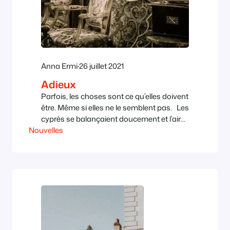
Anna Ermi
·
26 juillet 2021
Adieux
Parfois, les choses sont ce qu’elles doivent
être. Même si elles ne le semblent pas. Les
cyprès se balançaient doucement et l’air
Nouvelles
embaumait les centaines de fleurs qui
s’épanouissaient sans retenue en ces
premiers jours d’été. Un jeune chat gris, la
mine paresseuse, était étalé au milieu de
l’allée. Immobile, il savourait l’instant,
surveillant…