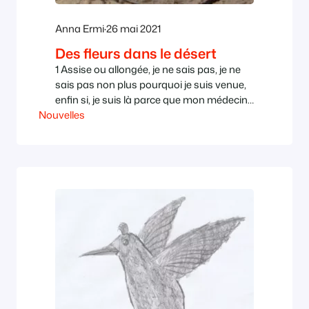
Anna Ermi
·
26 mai 2021
Des fleurs dans le désert
1 Assise ou allongée, je ne sais pas, je ne
sais pas non plus pourquoi je suis venue,
enfin si, je suis là parce que mon médecin
Nouvelles
a insisté, et ce serait grossier de ne pas se
présenter quand on a rendez-vous,
surtout avec une sommité comme
vous alors il fallait bien que je vienne, au…