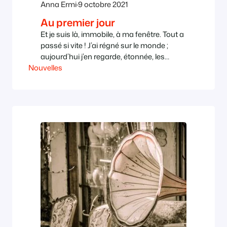
Anna Ermi
·
9 octobre 2021
Au premier jour
Et je suis là, immobile, à ma fenêtre. Tout a
passé si vite ! J’ai régné sur le monde ;
aujourd’hui j’en regarde, étonnée, les
Nouvelles
nouveaux souverains. Dans la grande
salle, fille, gendre, petits-enfants et qui sait
quels cousins et neveux m’attendent,
sourire aux lèvres, champagne à la main.
Je suis la dernière. J’ai enterré mes parents,
…