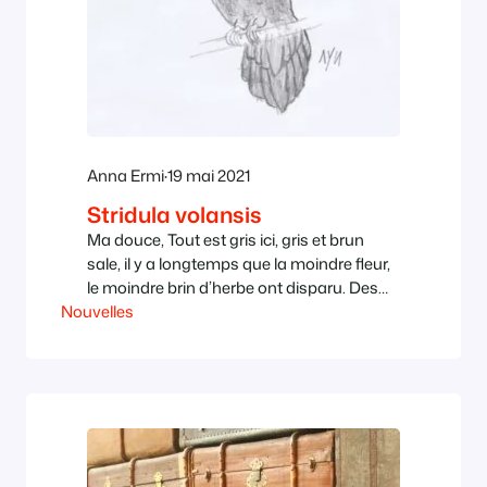
Anna Ermi
·
19 mai 2021
Stridula volansis
Ma douce, Tout est gris ici, gris et brun
sale, il y a longtemps que la moindre fleur,
le moindre brin d’herbe ont disparu. Des
Nouvelles
arbres morts il ne reste que le squelette,
qui semble mourir encore et encore
chaque fois qu’un éclat d’obus ou une
balle en arrache une dernière branche, un
dernier morceau…