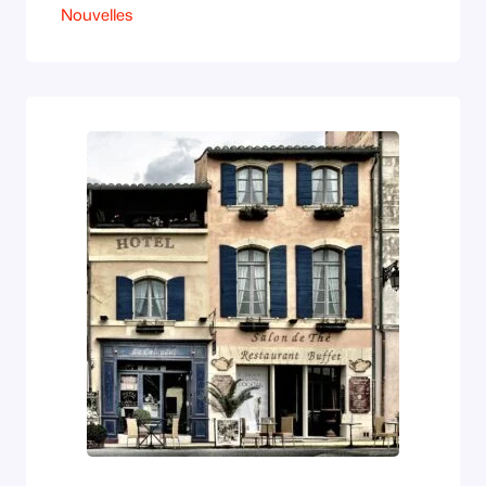
Nouvelles
rouges et jaunes : LA MARCHE DU
MONDE L’endroit est minuscule et
pourtant on ne s’y sent pas à l’étroit.
L’éclairage chaleureux ensoleille les jouets
et jeux, pantins, maquettes, puzzles qui
dégringolent des…