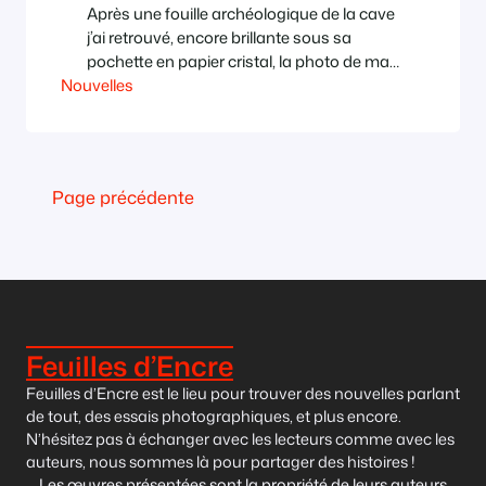
Après une fouille archéologique de la cave
j’ai retrouvé, encore brillante sous sa
pochette en papier cristal, la photo de ma
Nouvelles
classe de terminale. Sous les grands
marronniers, dans la cour du vieux lycée
en briques démoli depuis, une petite
trentaine d’adolescents gauches et
fanfarons prennent la pose autour de leur
Page précédente
professeur préféré, pipe au bec…
Feuilles d’Encre
Feuilles d’Encre est le lieu pour trouver des nouvelles parlant
de tout, des essais photographiques, et plus encore.
N’hésitez pas à échanger avec les lecteurs comme avec les
auteurs, nous sommes là pour partager des histoires !
Les œuvres présentées sont la propriété de leurs auteurs